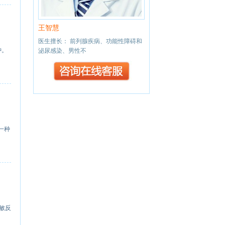
王智慧
杜洪超
医生擅长： 前列腺疾病、功能性障碍和
【擅长】： 前列腺病疾病
肿。
泌尿感染、男性不
碍、生殖感染等 【医
一种
敏反