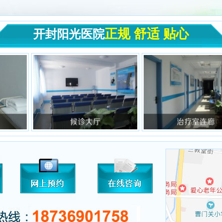
正规 舒适 贴心
开封阳光医院